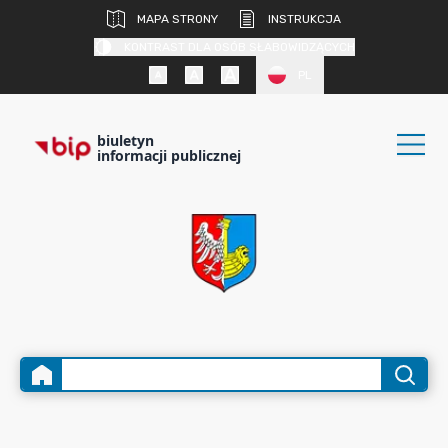
MAPA STRONY
INSTRUKCJA
KONTRAST DLA OSÓB SŁABOWIDZĄCYCH
PL
biuletyn
informacji publicznej