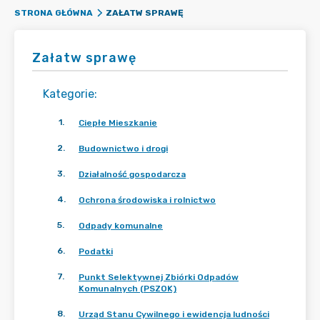
ZAŁATW SPRAWĘ
STRONA GŁÓWNA
Załatw sprawę
Kategorie
:
1
.
Ciepłe Mieszkanie
2
.
Budownictwo i drogi
3
.
Działalność gospodarcza
4
.
Ochrona środowiska i rolnictwo
5
.
Odpady komunalne
6
.
Podatki
7
.
Punkt Selektywnej Zbiórki Odpadów
Komunalnych (PSZOK)
8
.
Urząd Stanu Cywilnego i ewidencja ludności