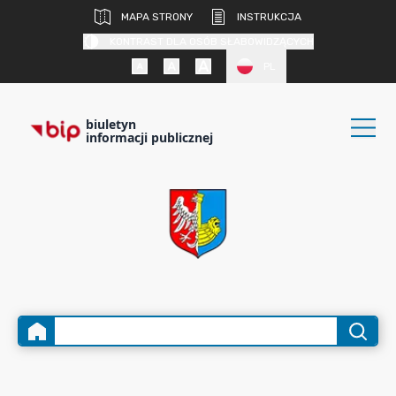
MAPA STRONY
INSTRUKCJA
KONTRAST DLA OSÓB SŁABOWIDZĄCYCH
PL
biuletyn
informacji publicznej