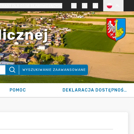
TRAST DLA OSÓB SŁABOWIDZĄCYCH
PL
licznej
WYSZUKIWANIE ZAAWANSOWANE
POMOC
DEKLARACJA DOSTĘPNOŚCI