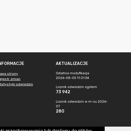
INFORMACJE
AKTUALIZACJE
Ostatnia modyfikacja
apa strony
2026-08-05 11:01:54
ejestr zmian
tatystyki odwiedzin
Licznik odwiedzin ogółem
73 942
Licznik odwiedzin w m-cu 2026-
07
280
nki przechowywania lub dostępu do plików