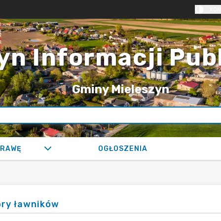
KON
yn Informacji Pub
Gminy Mieleszyn
PRAWĘ
OGŁOSZENIA
ry ławników