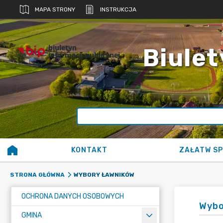
MAPA STRONY
INSTRUKCJA
biuletyn
Biulet
informacji publicznej
KONTAKT
ZAŁATW S
WYBORY ŁAWNIKÓW
STRONA GŁÓWNA
OCHRONA DANYCH OSOBOWYCH
Wybo
GMINA