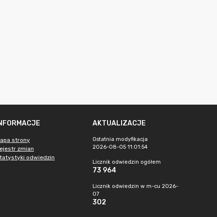
INFORMACJE
AKTUALIZACJE
Ostatnia modyfikacja
apa strony
2026-08-05 11:01:54
ejestr zmian
tatystyki odwiedzin
Licznik odwiedzin ogółem
73 964
Licznik odwiedzin w m-cu 2026-
07
302