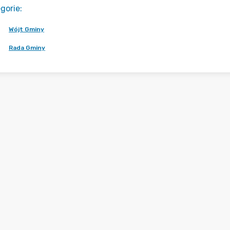
gorie
:
Wójt Gminy
Rada Gminy