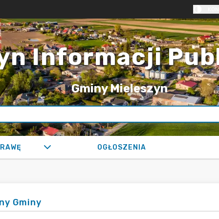
KON
yn Informacji Pub
Gminy Mieleszyn
PRAWĘ
OGŁOSZENIA
ny Gminy