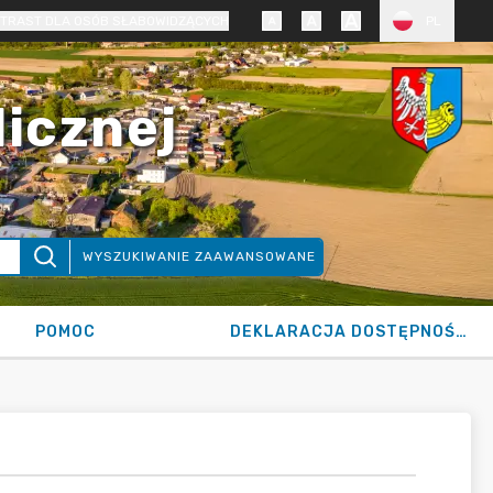
TRAST DLA OSÓB SŁABOWIDZĄCYCH
PL
licznej
WYSZUKIWANIE ZAAWANSOWANE
POMOC
DEKLARACJA DOSTĘPNOŚCI