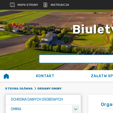
MAPA STRONY
INSTRUKCJA
biuletyn
Biulet
informacji publicznej
KONTAKT
ZAŁATW S
ORGANY GMINY
STRONA GŁÓWNA
OCHRONA DANYCH OSOBOWYCH
Orga
GMINA